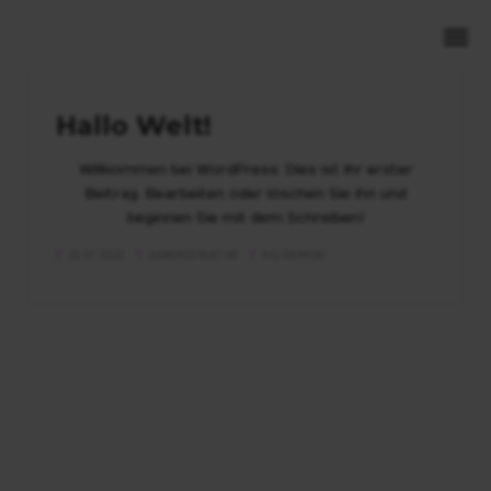
Hallo Welt!
Willkommen bei WordPress. Dies ist Ihr erster
Beitrag. Bearbeiten oder löschen Sie ihn und
beginnen Sie mit dem Schreiben!
25.01.2023
ADMINISTRATOR
ALLGEMEIN