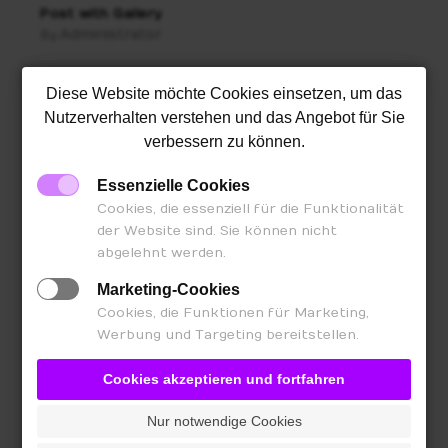
Post with Gallery
Administrator
By:
We Love Photography
Diese Website möchte Cookies einsetzen, um das
Administrator
By:
Nutzerverhalten verstehen und das Angebot für Sie
verbessern zu können.
Woman enjoying ride
Administrator
By:
Essenzielle Cookies
Cookies, die essenziell für die Funktionalität
The Lighthouse
der Website sind. Sie können nicht
Administrator
By:
abgelehnt werden.
Marketing-Cookies
Is time to coffee
Cookies, die Funktionen für Marketing,
Administrator
By:
Werbung und Targeting bereitstellen.
Cookies akzeptieren und fortfahren
Nur notwendige Cookies