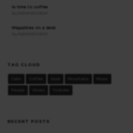
Is time to coffee
Administrator
By:
Magazines on a desk
Administrator
By:
TAG CLOUD
Calm
Coffee
Desk
Mountains
Music
People
Vimeo
Youtube
RECENT POSTS